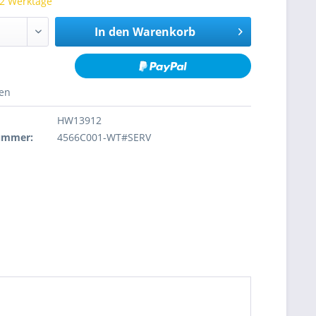
 2 Werktage
In den
Warenkorb
hen
HW13912
nummer:
4566C001-WT#SERV