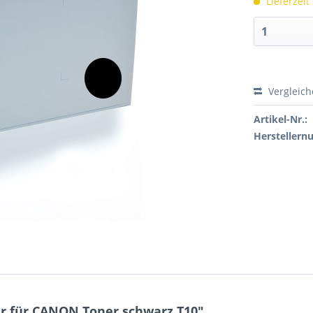
Lieferzeit
Vergleic
Artikel-Nr.:
Hersteller
r für CANON Toner schwarz T10"