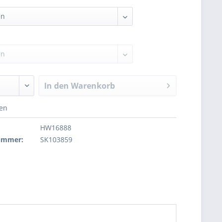
In den
Warenkorb
hen
HW16888
nummer:
SK103859