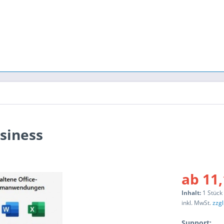
usiness
ab 11,
Inhalt:
1 Stück
inkl. MwSt.
zzg
Support: