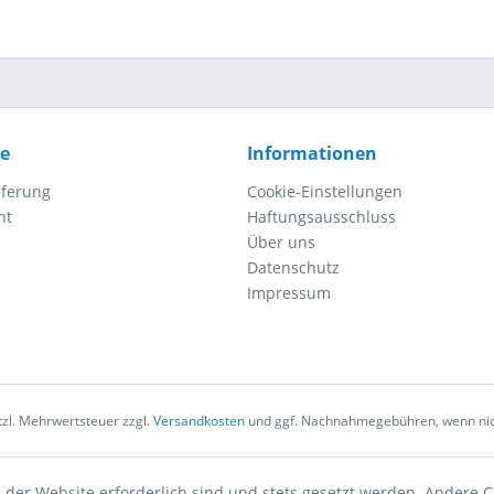
ce
Informationen
eferung
Cookie-Einstellungen
ht
Haftungsausschluss
Über uns
Datenschutz
Impressum
etzl. Mehrwertsteuer zzgl.
Versandkosten
und ggf. Nachnahmegebühren, wenn nic
 der Website erforderlich sind und stets gesetzt werden. Andere C