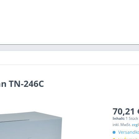
an TN-246C
70,21 
Inhalt:
1 Stück
inkl. MwSt.
zzg
Versandko