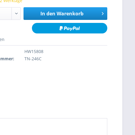
 2 Werktage
In den
Warenkorb
hen
HW15808
nummer:
TN-246C