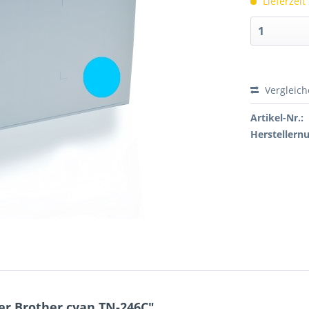
Lieferzeit
Vergleic
Artikel-Nr.:
Hersteller
er Brother cyan TN-246C"