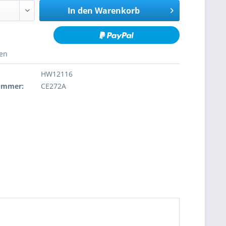
In den
Warenkorb
hen
HW12116
nummer:
CE272A