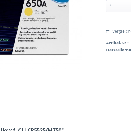
Vergleic
Artikel-Nr.:
Hersteller
low f. CLJ CP5525/M750"