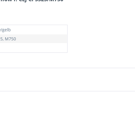
w/gelb
5, M750